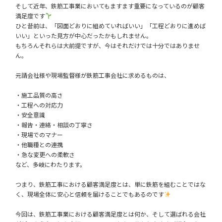
そして近年、鉄筋工事業においてもますます重要になっているのが顧客
満足度です
ひと昔前は、「図面どおりに組めていればいい」「工程どおりに進めば
いい」といった見方が中心だったかもしれません。
もちろんそれらは大前提ですが、今はそれだけでは十分ではありませ
ん。
元請会社様や現場監督様が鉄筋工事会社に求めるものは、
・施工品質の高さ
・工程への対応力
・安全意識
・報告・連絡・相談の丁寧さ
・現場でのマナー
・他職種との連携
・急な変更への柔軟さ
など、多岐にわたります。
つまり、鉄筋工事における顧客満足度とは、単に鉄筋を組むことではな
く、現場全体に安心と信頼を届けることでもあるのです
今回は、鉄筋工事業における顧客満足度とは何か、そして選ばれる会社