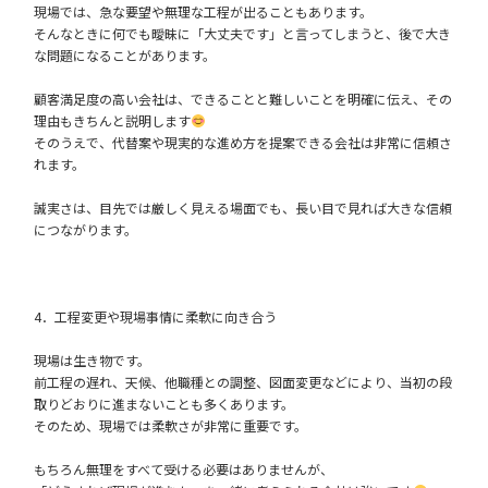
現場では、急な要望や無理な工程が出ることもあります。
そんなときに何でも曖昧に「大丈夫です」と言ってしまうと、後で大き
な問題になることがあります。
顧客満足度の高い会社は、できることと難しいことを明確に伝え、その
理由もきちんと説明します
そのうえで、代替案や現実的な進め方を提案できる会社は非常に信頼さ
れます。
誠実さは、目先では厳しく見える場面でも、長い目で見れば大きな信頼
につながります。
4．工程変更や現場事情に柔軟に向き合う
現場は生き物です。
前工程の遅れ、天候、他職種との調整、図面変更などにより、当初の段
取りどおりに進まないことも多くあります。
そのため、現場では柔軟さが非常に重要です。
もちろん無理をすべて受ける必要はありませんが、