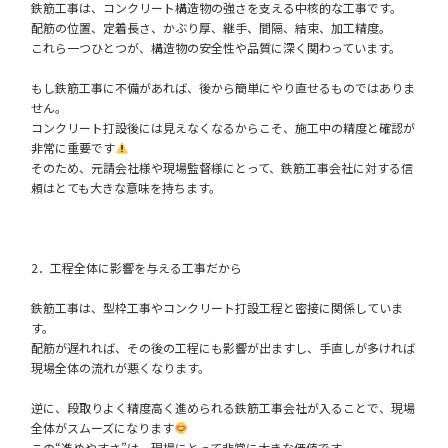
鉄筋工事は、コンクリート構造物の強さを支える中核的な工事です。
配筋の位置、定着長さ、かぶり厚、継手、間隔、結束、加工精度。
これら一つひとつが、構造物の安全性や品質に深く関わっています。
もし鉄筋工事に不備があれば、後から簡単にやり直せるものではありま
せん。
コンクリート打設後には見えなくなるからこそ、施工中の精度と確認が
非常に重要です
そのため、元請会社様や現場監督様にとって、鉄筋工事会社に対する信
頼はとても大きな意味を持ちます。
2．工程全体に影響を与える工事だから
鉄筋工事は、型枠工事やコンクリート打設工程と密接に関係していま
す。
配筋が遅れれば、その後の工程にも影響が出ますし、手直しが多ければ
現場全体の流れが悪くなります。
逆に、段取りよく精度高く進められる鉄筋工事会社が入ることで、現場
全体がスムーズになります
この“進めやすさ”は、現場にとって非常に大きな価値です。