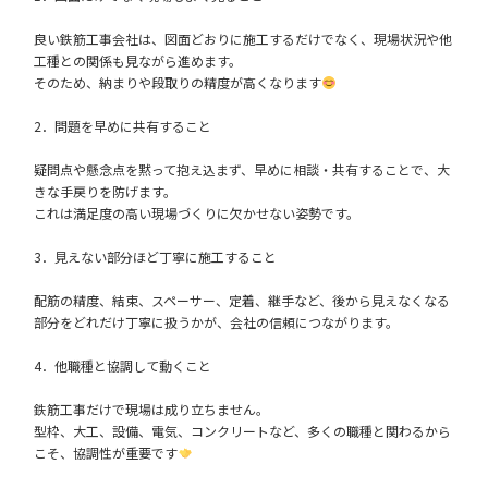
良い鉄筋工事会社は、図面どおりに施工するだけでなく、現場状況や他
工種との関係も見ながら進めます。
そのため、納まりや段取りの精度が高くなります
2．問題を早めに共有すること
疑問点や懸念点を黙って抱え込まず、早めに相談・共有することで、大
きな手戻りを防げます。
これは満足度の高い現場づくりに欠かせない姿勢です。
3．見えない部分ほど丁寧に施工すること
配筋の精度、結束、スペーサー、定着、継手など、後から見えなくなる
部分をどれだけ丁寧に扱うかが、会社の信頼につながります。
4．他職種と協調して動くこと
鉄筋工事だけで現場は成り立ちません。
型枠、大工、設備、電気、コンクリートなど、多くの職種と関わるから
こそ、協調性が重要です