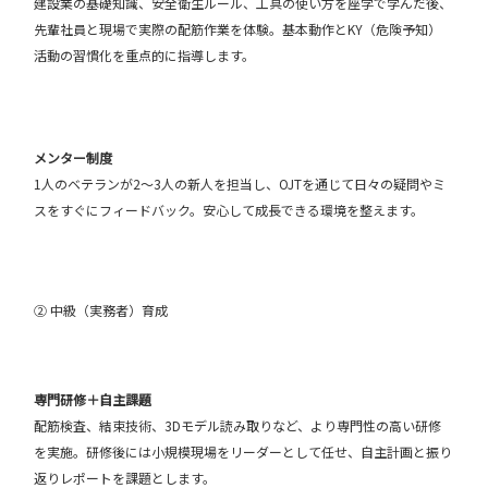
建設業の基礎知識、安全衛生ルール、工具の使い方を座学で学んだ後、
先輩社員と現場で実際の配筋作業を体験。基本動作とKY（危険予知）
活動の習慣化を重点的に指導します。
メンター制度
1人のベテランが2～3人の新人を担当し、OJTを通じて日々の疑問やミ
スをすぐにフィードバック。安心して成長できる環境を整えます。
② 中級（実務者）育成
専門研修＋自主課題
配筋検査、結束技術、3Dモデル読み取りなど、より専門性の高い研修
を実施。研修後には小規模現場をリーダーとして任せ、自主計画と振り
返りレポートを課題とします。