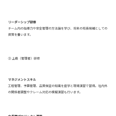
リーダーシップ研修
チーム内の指導力や安全管理の方法論を学び、将来の班長候補としての
資質を養います。
③ 上級（管理者）研修
マネジメントスキル
工程管理、予算管理、品質保証の知識を座学と現場演習で習得。社内外
の関係者調整やクレーム対応の模擬演習も行います。