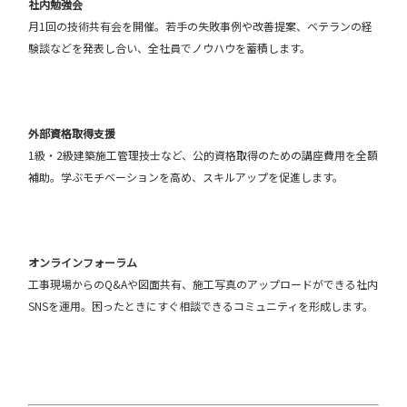
社内勉強会
月1回の技術共有会を開催。若手の失敗事例や改善提案、ベテランの経
験談などを発表し合い、全社員でノウハウを蓄積します。
外部資格取得支援
1級・2級建築施工管理技士など、公的資格取得のための講座費用を全額
補助。学ぶモチベーションを高め、スキルアップを促進します。
オンラインフォーラム
工事現場からのQ&Aや図面共有、施工写真のアップロードができる社内
SNSを運用。困ったときにすぐ相談できるコミュニティを形成します。