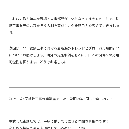
これらの取り組みを現場と人事部門が一体となって推進することで、鉄
筋工事業界の未来を担う人材を育成し、企業競争力を高めていきましょ
う。
次回は、**「鉄筋工事における最新海外トレンドとグローバル展開」**
についてお届けします。海外の先進事例をもとに、日本の現場への応用
可能性を探ります。どうぞお楽しみに！
以上、第8回鉄筋工事雑学講座でした！次回の第9回もお楽しみに！
株式会社東建社では、一緒に働いてくださる仲間を募集中です！
私たちが採用で最も大切にしているのは、「人柄」。