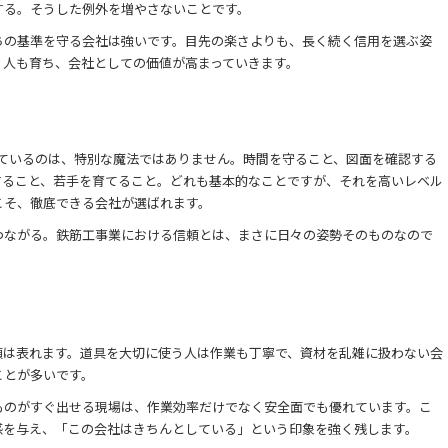
する。そうした例外を増やさないことです。
ちの基準を守る会社は強いです。目先の楽さよりも、長く続く信用を選ぶ姿
、人も育ち、会社としての価値が高まっていきます。
ているのは、特別な魔法ではありません。時間を守ること、図面を確認する
すること、若手を育てること。どれも基本的なことですが、それを高いレベル
こそ、徹底できる会社が選ばれます。
つながる。鉄筋工事業における信頼とは、まさに日々の姿勢そのものなので
頼は表れます。道具を大切に使う人は作業も丁寧で、資材を乱雑に扱わない会
ことが多いです。
ものがすぐ出せる現場は、作業効率だけでなく安全面でも優れています。こ
感を与え、「この会社はきちんとしている」という印象を強く残します。