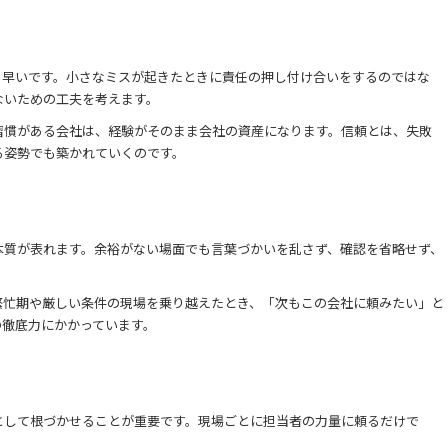
も早いです。小さなミスが起きたときに責任の押し付け合いをするのではな
ないための工夫を考えます。
習慣がある会社は、経験がそのまま会社の資産になります。信頼とは、失敗
る姿勢でも築かれていくのです。
本質が表れます。余裕がない場面でも言葉づかいを乱さず、確認を省略せず、
繁忙期や厳しい条件の現場を乗り越えたとき、「次もこの会社に頼みたい」と
の徹底力にかかっています。
として根づかせることが重要です。現場ごとに担当者の力量に頼るだけで