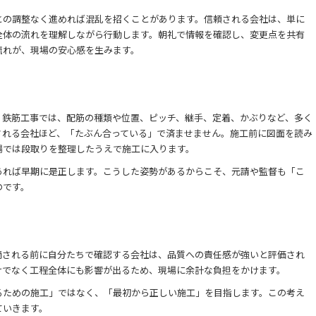
との調整なく進めれば混乱を招くことがあります。信頼される会社は、単に
全体の流れを理解しながら行動します。朝礼で情報を確認し、変更点を共有
流れが、現場の安心感を生みます。
。鉄筋工事では、配筋の種類や位置、ピッチ、継手、定着、かぶりなど、多く
される会社ほど、「たぶん合っている」で済ませません。施工前に図面を読み
場では段取りを整理したうえで施工に入ります。
あれば早期に是正します。こうした姿勢があるからこそ、元請や監督も「こ
のです。
摘される前に自分たちで確認する会社は、品質への責任感が強いと評価され
けでなく工程全体にも影響が出るため、現場に余計な負担をかけます。
るための施工」ではなく、「最初から正しい施工」を目指します。この考え
ていきます。