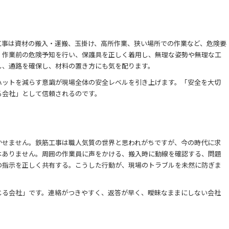
工事は資材の搬入・運搬、玉掛け、高所作業、狭い場所での作業など、危険要
、作業前の危険予知を行い、保護具を正しく着用し、無理な姿勢や無理な工
し、通路を確保し、材料の置き方にも気を配ります。
ハットを減らす意識が現場全体の安全レベルを引き上げます。「安全を大切
る会社」として信頼されるのです。
かせません。鉄筋工事は職人気質の世界と思われがちですが、今の時代に求
はありません。周囲の作業員に声をかける、搬入時に動線を確認する、問題
の指示を正しく共有する。こうした行動が、現場のトラブルを未然に防ぎま
じる会社」です。連絡がつきやすく、返答が早く、曖昧なままにしない会社