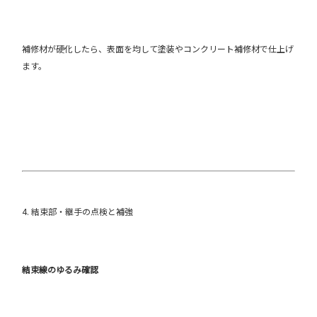
補修材が硬化したら、表面を均して塗装やコンクリート補修材で仕上げ
ます。
4. 結束部・継手の点検と補強
結束線のゆるみ確認