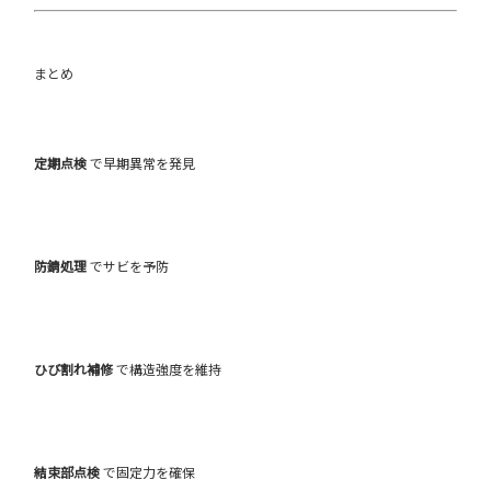
まとめ
定期点検
で早期異常を発見
防錆処理
でサビを予防
ひび割れ補修
で構造強度を維持
結束部点検
で固定力を確保